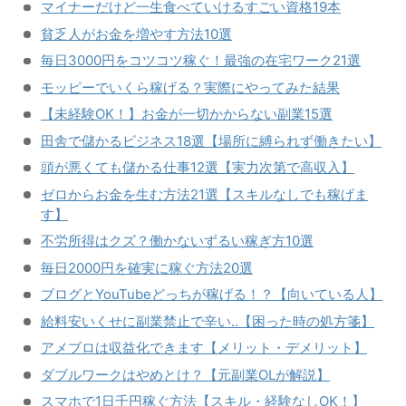
マイナーだけど一生食べていけるすごい資格19本
貧乏人がお金を増やす方法10選
毎日3000円をコツコツ稼ぐ！最強の在宅ワーク21選
モッピーでいくら稼げる？実際にやってみた結果
【未経験OK！】お金が一切かからない副業15選
田舎で儲かるビジネス18選【場所に縛られず働きたい】
頭が悪くても儲かる仕事12選【実力次第で高収入】
ゼロからお金を生む方法21選【スキルなしでも稼げま
す】
不労所得はクズ？働かないずるい稼ぎ方10選
毎日2000円を確実に稼ぐ方法20選
ブログとYouTubeどっちが稼げる！？【向いている人】
給料安いくせに副業禁止で辛い‥【困った時の処方箋】
アメブロは収益化できます【メリット・デメリット】
ダブルワークはやめとけ？【元副業OLが解説】
スマホで1日千円稼ぐ方法【スキル・経験なしOK！】