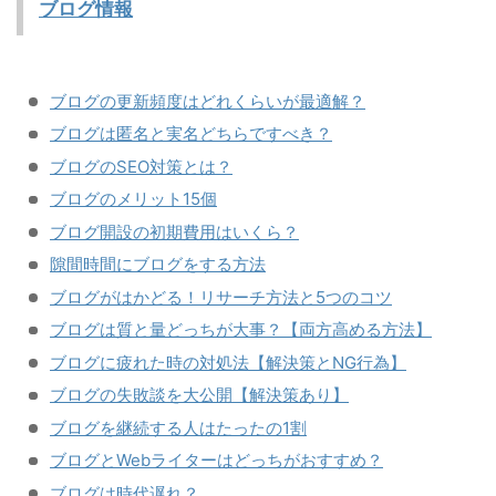
ブログ情報
ブログの更新頻度はどれくらいが最適解？
ブログは匿名と実名どちらですべき？
ブログのSEO対策とは？
ブログのメリット15個
ブログ開設の初期費用はいくら？
隙間時間にブログをする方法
ブログがはかどる！リサーチ方法と5つのコツ
ブログは質と量どっちが大事？【両方高める方法】
ブログに疲れた時の対処法【解決策とNG行為】
ブログの失敗談を大公開【解決策あり】
ブログを継続する人はたったの1割
ブログとWebライターはどっちがおすすめ？
ブログは時代遅れ？