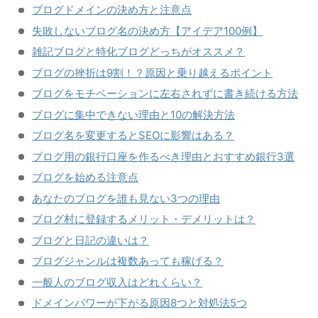
ブログドメインの決め方と注意点
失敗しないブログ名の決め方【アイデア100例】
雑記ブログと特化ブログどっちがオススメ？
ブログの挫折は9割！？原因と乗り越えるポイント
ブログをモチベーションに左右されずに書き続ける方法
ブログに集中できない理由と10の解決方法
ブログ名を変更するとSEOに影響はある？
ブログ用の銀行口座を作るべき理由とおすすめ銀行3選
ブログを始める注意点
あなたのブログを誰も見ない3つの理由
ブログ村に登録するメリット・デメリットは？
ブログと日記の違いは？
ブログジャンルは複数あっても稼げる？
一般人のブログ収入はどれくらい？
ドメインパワーが下がる原因8つと対処法5つ