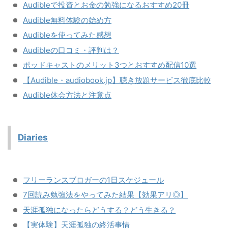
Audibleで投資とお金の勉強になるおすすめ20冊
Audible無料体験の始め方
Audibleを使ってみた感想
Audibleの口コミ・評判は？
ポッドキャストのメリット3つとおすすめ配信10選
【Audible・audiobook.jp】聴き放題サービス徹底比較
Audible休会方法と注意点
Diaries
フリーランスブロガーの1日スケジュール
7回読み勉強法をやってみた結果【効果アリ◎】
天涯孤独になったらどうする？どう生きる？
【実体験】天涯孤独の終活事情