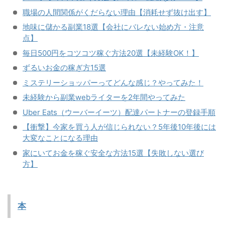
職場の人間関係がくだらない理由【消耗せず抜け出す】
地味に儲かる副業18選【会社にバレない始め方・注意
点】
毎日500円をコツコツ稼ぐ方法20選【未経験OK！】
ずるいお金の稼ぎ方15選
ミステリーショッパーってどんな感じ？やってみた！
未経験から副業webライターを2年間やってみた
Uber Eats（ウーバーイーツ）配達パートナーの登録手順
【衝撃】今家を買う人が信じられない？5年後10年後には
大変なことになる理由
家にいてお金を稼ぐ安全な方法15選【失敗しない選び
方】
本