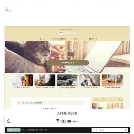
よ。
AFFINGER6