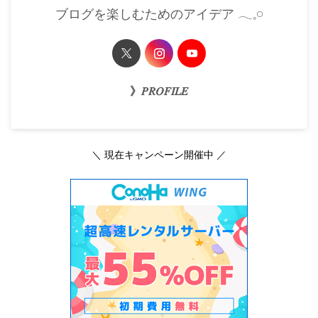
ブログを楽しむためのアイデア 𓂃𓈒𓏸
》𝑃𝑅𝑂𝐹𝐼𝐿𝐸
＼ 現在キャンペーン開催中 ／