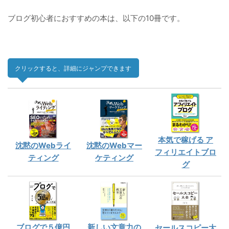
ブログ初心者におすすめの本は、以下の10冊です。
クリックすると、詳細にジャンプできます
本気で稼げる ア
沈黙のWebライ
沈黙のWebマー
フィリエイトブロ
ティング
ケティング
グ
ブログで５億円
新しい文章力の
セールスコピー大