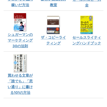
稼いだ方法
教室
全
シュガーマンの
セールスライティ
ザ・コピーライ
マーケティング
ングハンドブック
ティング
30の法則
買わせる文章が
「誰でも」「思
い通り」に書け
る101の方法