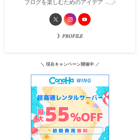
ブログを楽しむためのアイデア 𓂃𓈒𓏸
》𝑃𝑅𝑂𝐹𝐼𝐿𝐸
＼ 現在キャンペーン開催中 ／