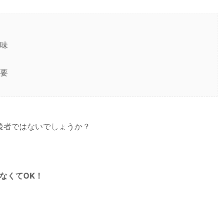
味
要
後者ではないでしょうか？
なくてOK！