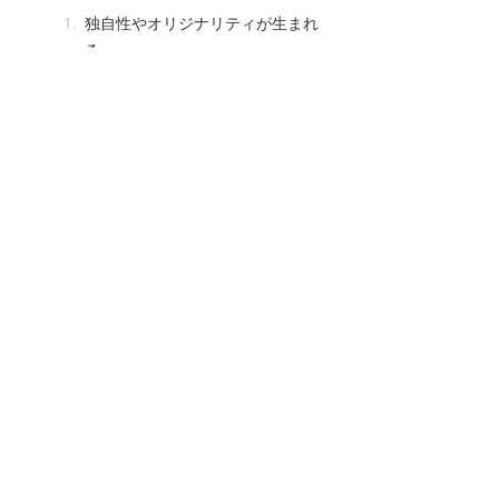
独自性やオリジナリティが生まれ
る
執筆に集中できる
メンタルを保てる
ブログのアクセス数を気にしないために
は？
スキルアップを目標にする
ブックマーク・ホーム画面から消
す
ブログのアクセス数を増やす方法
ドメインパワーを上げる
リライトする
有料テーマを使う