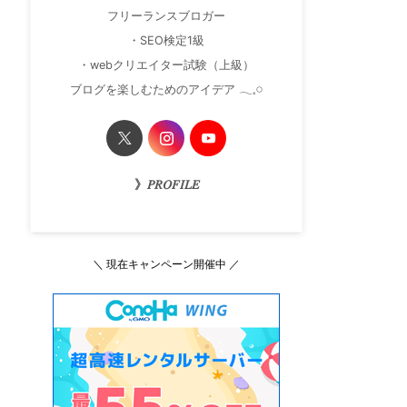
フリーランスブロガー
・SEO検定1級
・webクリエイター試験（上級）
ブログを楽しむためのアイデア 𓂃𓈒𓏸
》𝑃𝑅𝑂𝐹𝐼𝐿𝐸
＼ 現在キャンペーン開催中 ／