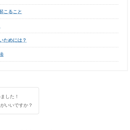
起こること
ト
いためには？
法
始めました！
方がいいですか？