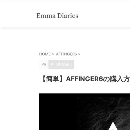
HOME
>
AFFINGER6
>
PR
AFFINGER6
【簡単】AFFINGER6の購