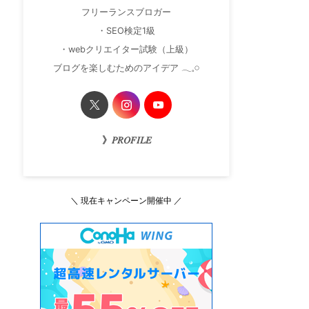
フリーランスブロガー
・SEO検定1級
・webクリエイター試験（上級）
ブログを楽しむためのアイデア 𓂃𓈒𓏸
》𝑃𝑅𝑂𝐹𝐼𝐿𝐸
＼ 現在キャンペーン開催中 ／