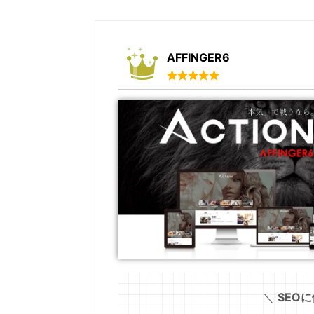
AFFINGER6
＼
SEOに