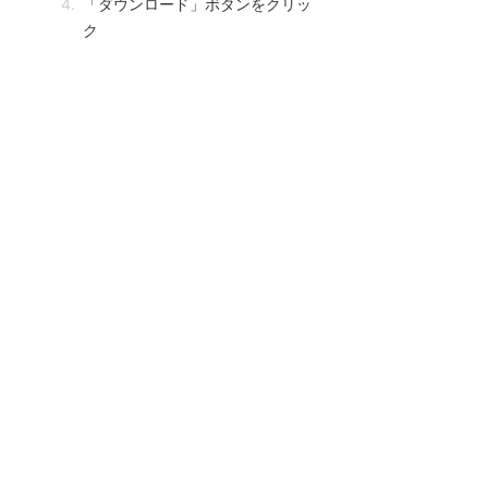
「ダウンロード」ボタンをクリッ
ク
AFFINGER6のインストール方法
WordPressにテーマをインストー
ル
AFFINGER6のzipファイルをアッ
プロード
子テーマを有効化
AFFINGER6インストール後に設定してお
きたいこと